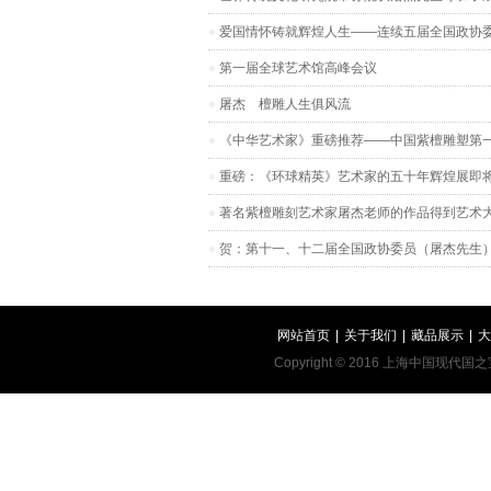
爱国情怀铸就辉煌人生——连续五届全国政协委
第一届全球艺术馆高峰会议
屠杰 檀雕人生俱风流
《中华艺术家》重磅推荐——中国紫檀雕塑第
重磅：《环球精英》艺术家的五十年辉煌展即
著名紫檀雕刻艺术家屠杰老师的作品得到艺术
贺：第十一、十二届全国政协委员（屠杰先生
网站首页
|
关于我们
|
藏品展示
|
大
Copyright © 2016 上海中国现代国之宝艺