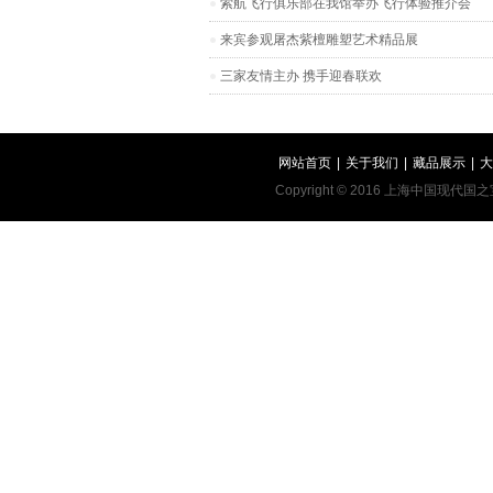
索航飞行俱乐部在我馆举办飞行体验推介会
来宾参观屠杰紫檀雕塑艺术精品展
三家友情主办 携手迎春联欢
网站首页
|
关于我们
|
藏品展示
|
大
Copyright © 2016 上海中国现代国之宝艺