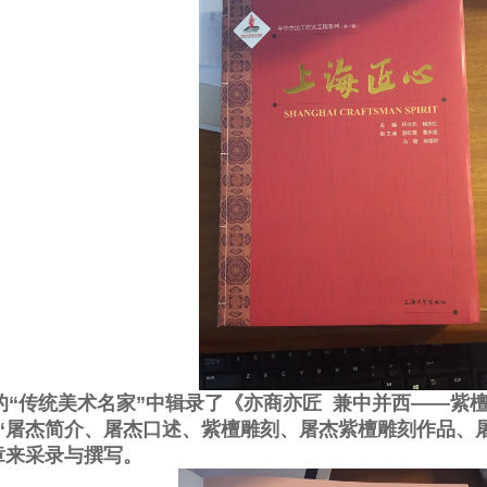
的
“传统美术名家”中辑录了《亦商亦匠 兼中并西——紫
“屠杰简介、屠杰口述、紫檀雕刻、屠杰紫檀雕刻作品、
章来采录与撰写。