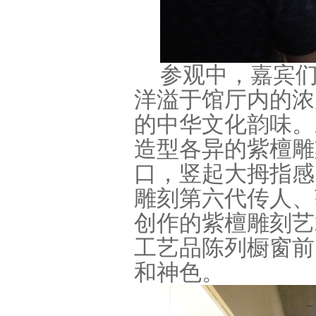
参观中，嘉宾
洋溢于馆厅内的浓
的中华文化韵味。
造型各异的紫檀雕
口，竖起大拇指感
雕刻第六代传人、
创作的紫檀雕刻艺
工艺品陈列橱窗前
和神色。