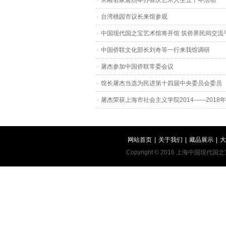
木雕名家屠杰举办喜庆艺术人生五十年活动
台湾桃园市议长来馆参观
中国现代国之宝艺术馆将开馆 筑侨界民间交流
中国侨联文化部长刘奇等一行来我馆调研
屠杰参加中国侨联常委会议
馆长屠杰当选为民进第十四届中央委员会委员
屠杰荣获上海市社会主义学院2014——201
网站首页
|
关于我们
|
藏品展示
|
大
Copyright © 2016 上海中国现代国之宝艺